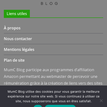
Liens utiles
À propos
Nous contacter
Mentions légales
Plan de site
MumC Blog participe aux programmes d’affiliation
Amazon permettant au webmaster de percevoir une
rémunération grâce à la création de liens vers des sites
partenaires.
MumC Blog utilise des cookies pour vous garantir la meilleure
expérience sur notre site web. Si vous continuez à utiliser ce
Copyright © 2026
MumC Blog
. Powered by
ColorMag
and
site, nous supposerons que vous en êtes satisfait.
WordPress
.