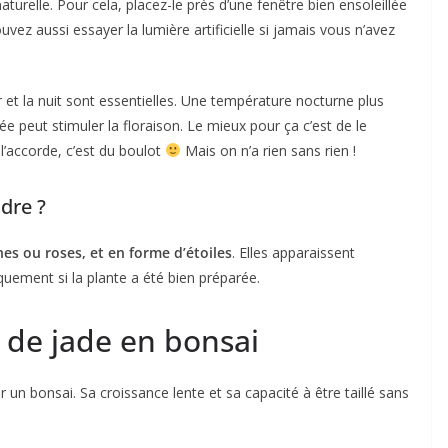
turelle. Pour cela, placez-le près d’une fenêtre bien ensoleillée
uvez aussi essayer la lumière artificielle si jamais vous n’avez
r et la nuit sont essentielles. Une température nocturne plus
ée peut stimuler la floraison. Le mieux pour ça c’est de le
 l’accorde, c’est du boulot
Mais on n’a rien sans rien !
ndre ?
hes ou roses, et en forme d’étoiles
. Elles apparaissent
uement si la plante a été bien préparée.
 de jade en bonsai
r un bonsai. Sa croissance lente et sa capacité à être taillé sans