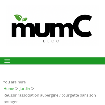
Passer
au
contenu
You are here:
Home
Jardin
Réussir l’association aubergine / courgette dans son
potager