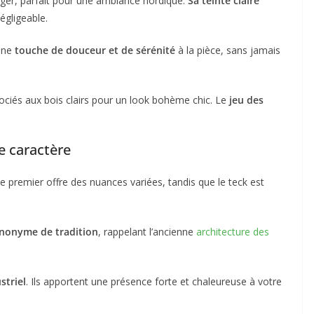
léger, parfait pour une ambiance nordique.
Sa teinte claire
négligeable.
 une
touche de douceur et de sérénité
à la pièce, sans jamais
ociés aux bois clairs pour un look bohème chic. Le
jeu des
e caractère
Le premier offre des nuances variées, tandis que le teck est
ynonyme de tradition
, rappelant l’ancienne
architecture des
striel
. Ils apportent une présence forte et chaleureuse à votre