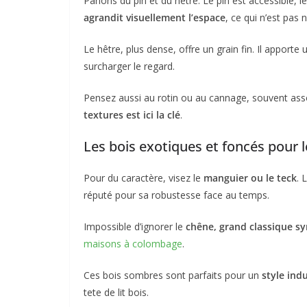
Parlons du pin et du hêtre. Le pin est accessible, 
agrandit visuellement l’espace
, ce qui n’est pas 
Le hêtre, plus dense, offre un grain fin. Il apporte
surcharger le regard.
Pensez aussi au rotin ou au cannage, souvent ass
textures est ici la clé
.
Les bois exotiques et foncés pour l
Pour du caractère, visez le
manguier ou le teck
. 
réputé pour sa robustesse face au temps.
Impossible d’ignorer le
chêne, grand classique s
maisons à colombage
.
Ces bois sombres sont parfaits pour un
style indu
tete de lit bois.