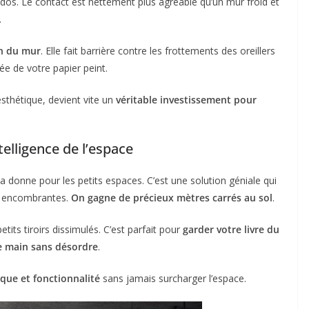
 dos. Le contact est nettement plus agréable qu’un mur froid et
.
on du mur
. Elle fait barrière contre les frottements des oreillers
e de votre papier peint.
thétique, devient vite un
véritable investissement pour
elligence de l’espace
donne pour les petits espaces. C’est une solution géniale qui
t encombrantes.
On gagne de précieux mètres carrés au sol
.
its tiroirs dissimulés. C’est parfait pour
garder votre livre du
e main sans désordre
.
ique et fonctionnalité
sans jamais surcharger l’espace.