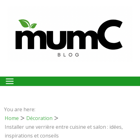
Passer
au
contenu
You are here:
Home
Décoration
Installer une verrière entre cuisine et salon : idées,
inspirations et conseils