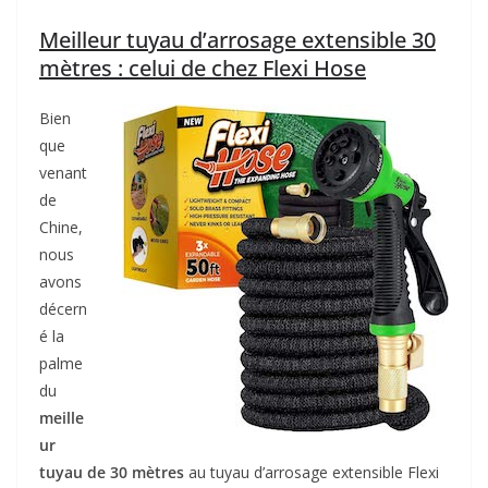
Meilleur tuyau d’arrosage extensible 30
mètres : celui de chez Flexi Hose
Bien
que
venant
de
Chine,
nous
avons
décern
é la
palme
du
meille
ur
tuyau de 30 mètres
au tuyau d’arrosage extensible Flexi