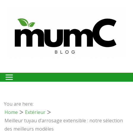
Passer
au
contenu
You are here:
Home
Extérieur
Meilleur tuyau d’arrosage extensible : notre sélection
des meilleurs modèles