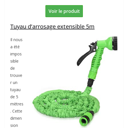
Voir le produit
Tuyau d’arrosage extensible 5m
Il nous
a été
impos
sible
de
trouve
r un
tuyau
de 5
mètres
. Cette
dimen
sion